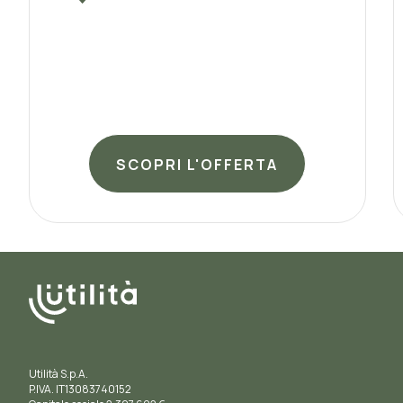
SCOPRI L'OFFERTA
Utilità S.p.A.
P.IVA. IT13083740152