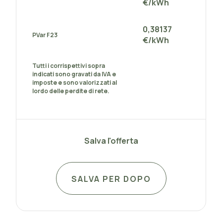
€/kWh
0,38137
PVar F23
€/kWh
Tutti i corrispettivi sopra
indicati sono gravati da IVA e
imposte e sono valorizzati al
lordo delle perdite di rete.
Salva l'offerta
SALVA PER DOPO