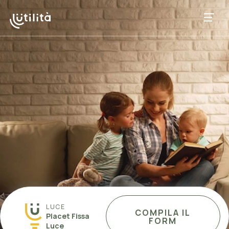
LUCE
COMPILA IL
Placet Fissa
FORM
Luce