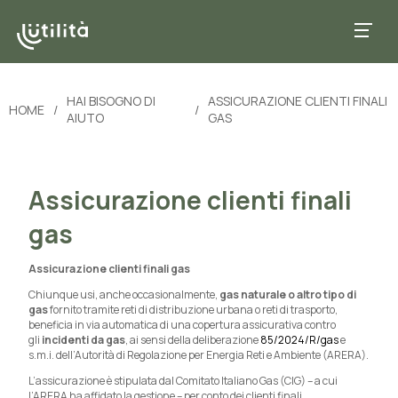
HAI BISOGNO DI
ASSICURAZIONE CLIENTI FINALI
HOME
/
/
AIUTO
GAS
Assicurazione clienti finali
gas
Assicurazione clienti finali gas
Chiunque usi, anche occasionalmente,
gas naturale o altro tipo di
gas
fornito tramite reti di distribuzione urbana o reti di trasporto,
beneficia in via automatica di una copertura assicurativa contro
gli
incidenti da gas
, ai sensi della deliberazione
85/2024/R/gas
e
s.m.i. dell’Autorità di Regolazione per Energia Reti e Ambiente (ARERA).
L’assicurazione è stipulata dal Comitato Italiano Gas (CIG) – a cui
l’ARERA ha affidato la gestione – per conto dei clienti finali.