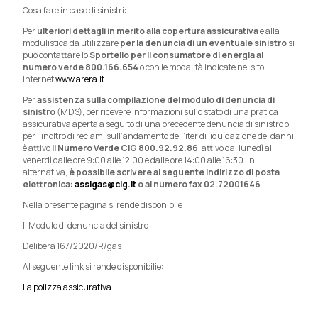
Cosa fare in caso di sinistri:
Per
ulteriori dettagli in merito alla copertura assicurativa
e alla
modulistica da utilizzare
per la denuncia di un eventuale sinistro
si
può contattare lo
Sportello per il consumatore di energia al
numero verde 800.166.654
o con le modalità indicate nel sito
internet
www.arera.it
Per
assistenza sulla compilazione del modulo di denuncia di
sinistro
(MDS), per ricevere informazioni sullo stato di una pratica
assicurativa aperta a seguito di una precedente denuncia di sinistro o
per l’inoltro di reclami sull’andamento dell’iter di liquidazione dei danni
è attivo
il Numero Verde CIG
800.92.92.86
, attivo dal lunedì al
venerdì dalle ore 9:00 alle 12:00 e dalle ore 14:00 alle 16:30. In
alternativa,
è possibile scrivere al seguente indirizzo di posta
elettronica:
assigas@cig.it
o al numero fax 02.72001646
.
Nella presente pagina si rende disponibile:
Il Modulo di denuncia del sinistro
Delibera 167/2020/R/gas
Al seguente link si rende disponibilie:
La polizza assicurativa