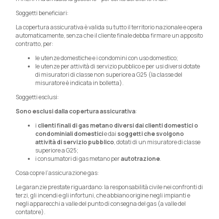
Soggetti beneficiari:
La copertura assicurativa è valida su tutto il territorio nazionale e opera
automaticamente, senza che il cliente finale debba firmare un apposito
contratto, per:
le utenze domestiche e i condomini con uso domestico;
le utenze per attività di servizio pubblico e per usi diversi dotate
di misuratori di classe non superiore a G25 (la classe del
misuratore è indicata in bolletta).
Soggetti esclusi:
Sono esclusi dalla copertura assicurativa
:
i
clienti finali di gas metano diversi dai clienti domestici o
condominiali domestici
e dai
soggetti che svolgono
attività di servizio pubblico
, dotati di un misuratore di classe
superiore a G25;
i consumatori di gas metano per
autotrazione
.
Cosa copre l’assicurazione gas:
Le garanzie prestate riguardano: la responsabilità civile nei confronti di
terzi, gli incendi e gli infortuni, che abbiano origine negli impianti e
negli apparecchi a valle del punto di consegna del gas (a valle del
contatore).