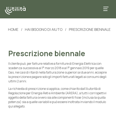
HOME
/
HAI BISOGNO DI AIUTO
/
PRESCRIZIONE BIENNALE
Prescrizione biennale
Il cliente può, per fatture relative a forniture di Energia Elettrica con
scadenza successiva al 1° marzo 2018 e al 1° gennaio 2019 per quelle
Gas, nei casi di ritardi nella fatturazione superiori ai due anni, eccepire
la prescrizione e pagare solo gli importi fatturati legati ai consumi degli
ultimi 2 anni.
La richiesta di prescrizione si applica, come chiarito dall’Autorità di
Regolazione per Energia Reti e Ambiente (ARERA), a tutti i corrispettivi
oggetto della fattura ovvero sia alle componenti fisse (inclusa la quota
potenza) sia a quelle variabili e può essere inoltrata inviando il modulo
qui allegato.